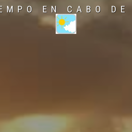
IEMPO EN CABO DE