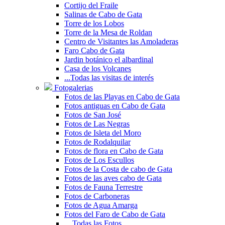
Cortijo del Fraile
Salinas de Cabo de Gata
Torre de los Lobos
Torre de la Mesa de Roldan
Centro de Visitantes las Amoladeras
Faro Cabo de Gata
Jardin botánico el albardinal
Casa de los Volcanes
...Todas las visitas de interés
Fotogalerias
Fotos de las Playas en Cabo de Gata
Fotos antiguas en Cabo de Gata
Fotos de San José
Fotos de Las Negras
Fotos de Isleta del Moro
Fotos de Rodalquilar
Fotos de flora en Cabo de Gata
Fotos de Los Escullos
Fotos de la Costa de cabo de Gata
Fotos de las aves cabo de Gata
Fotos de Fauna Terrestre
Fotos de Carboneras
Fotos de Agua Amarga
Fotos del Faro de Cabo de Gata
... Todas las Fotos