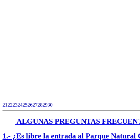
21
22
23
24
25
26
27
28
29
30
ALGUNAS PREGUNTAS FRECUEN
1.- ¿Es libre la entrada al Parque Natural