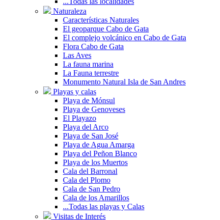
...Todas las localidades
Naturaleza
Características Naturales
El geoparque Cabo de Gata
El complejo volcánico en Cabo de Gata
Flora Cabo de Gata
Las Aves
La fauna marina
La Fauna terrestre
Monumento Natural Isla de San Andres
Playas y calas
Playa de Mónsul
Playa de Genoveses
El Playazo
Playa del Arco
Playa de San José
Playa de Agua Amarga
Playa del Peñon Blanco
Playa de los Muertos
Cala del Barronal
Cala del Plomo
Cala de San Pedro
Cala de los Amarillos
...Todas las playas y Calas
Visitas de Interés